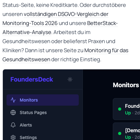
Status-Seite, keine Kreditkarte. Oder durchstöbere
unseren
vollständigen DSGVO-Vergleich der
Monitoring-Tools 2026
und unsere
BetterStack-
Alternative-Analyse
. Arbeitest du im
Gesundheitswesen oder belieferst Praxen und
Kliniken? Dann ist unsere Seite zu
Monitoring für das
Gesundheitswesen
der richtige Einstieg.