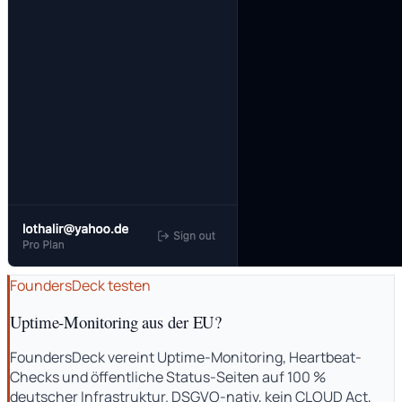
FoundersDeck testen
Uptime-Monitoring aus der EU?
FoundersDeck vereint Uptime-Monitoring, Heartbeat-
Checks und öffentliche Status-Seiten auf 100 %
deutscher Infrastruktur. DSGVO-nativ, kein CLOUD Act,