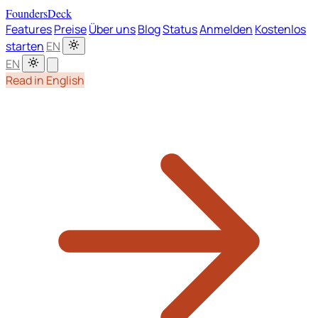
FoundersDeck
Features
Preise
Über uns
Blog
Status
Anmelden
Kostenlos
starten
EN
EN
Read in English