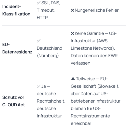
✅ SSL, DNS,
Incident-
Timeout,
❌ Nur generische Fehler
Klassifikation
HTTP
❌ Keine Garantie — US-
✅
Infrastruktur (AWS,
EU-
Deutschland
Limestone Networks),
Datenresidenz
(Nürnberg)
Daten können den EWR
verlassen
⚠️ Teilweise — EU-
✅ Ja —
Gesellschaft (Slowakei),
deutsche
aber Daten auf US-
Schutz vor
Rechtshoheit,
betriebener Infrastruktur
CLOUD Act
deutsche
bleiben für US-
Infrastruktur
Rechtsinstrumente
erreichbar