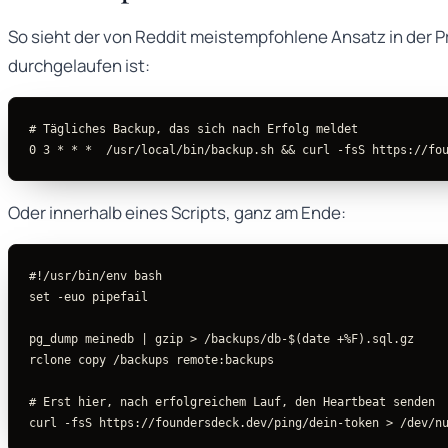
So sieht der von Reddit meistempfohlene Ansatz in der Pr
durchgelaufen ist:
# Tägliches Backup, das sich nach Erfolg meldet
0
3
 * * *  /usr/local/bin/backup.sh 
&&
curl
-fsS
 https://fo
Oder innerhalb eines Scripts, ganz am Ende:
#!/usr/bin/env bash
set
-euo
 pipefail

pg_dump meinedb 
|
gzip
>
 /backups/db-
$(
date
 +%F
)
.sql.gz

rclone copy /backups remote:backups

# Erst hier, nach erfolgreichem Lauf, den Heartbeat senden
curl
-fsS
 https://foundersdeck.dev/ping/dein-token 
>
 /dev/n