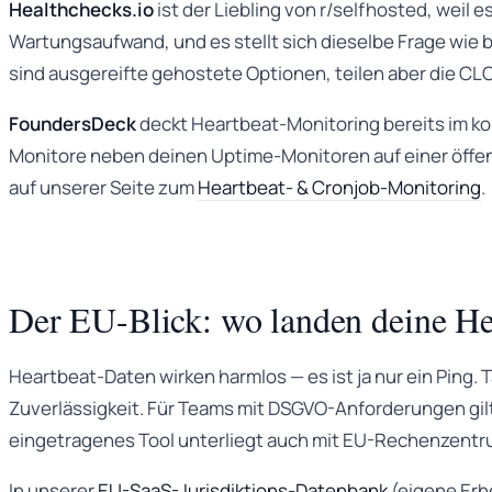
Healthchecks.io
ist der Liebling von r/selfhosted, weil 
Wartungsaufwand, und es stellt sich dieselbe Frage wie 
sind ausgereifte gehostete Optionen, teilen aber die CL
FoundersDeck
deckt Heartbeat-Monitoring bereits im kos
Monitore neben deinen Uptime-Monitoren auf einer öffe
auf unserer Seite zum
Heartbeat- & Cronjob-Monitoring
.
Der EU-Blick: wo landen deine He
Heartbeat-Daten wirken harmlos — es ist ja nur ein Ping. T
Zuverlässigkeit. Für Teams mit DSGVO-Anforderungen gil
eingetragenes Tool unterliegt auch mit EU-Rechenzent
In unserer
EU-SaaS-Jurisdiktions-Datenbank
(eigene Erhe