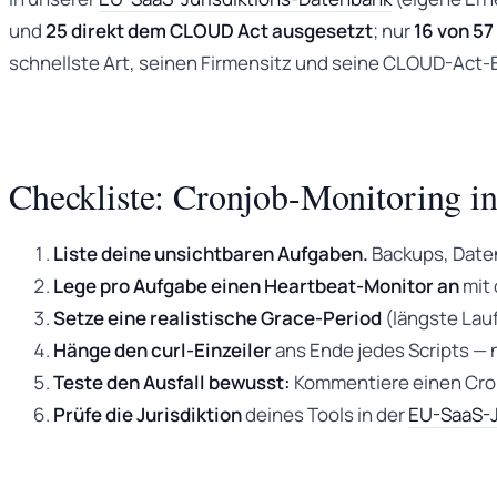
und
25 direkt dem CLOUD Act ausgesetzt
; nur
16 von 57
schnellste Art, seinen Firmensitz und seine CLOUD-Act-E
Checkliste: Cronjob-Monitoring i
Liste deine unsichtbaren Aufgaben.
Backups, Daten
Lege pro Aufgabe einen Heartbeat-Monitor an
mit 
Setze eine realistische Grace-Period
(längste Lauf
Hänge den curl-Einzeiler
ans Ende jedes Scripts — n
Teste den Ausfall bewusst:
Kommentiere einen Cronj
Prüfe die Jurisdiktion
deines Tools in der
EU-SaaS-J