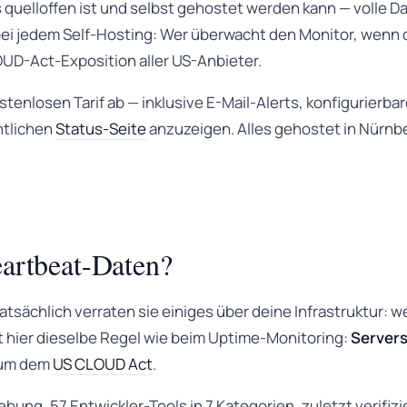
es quelloffen ist und selbst gehostet werden kann — volle D
bei jedem Self-Hosting: Wer überwacht den Monitor, wenn d
OUD-Act-Exposition aller US-Anbieter.
tenlosen Tarif ab — inklusive E-Mail-Alerts, konfigurierba
ntlichen
Status-Seite
anzuzeigen. Alles gehostet in Nürnbe
artbeat-Daten?
atsächlich verraten sie einiges über deine Infrastruktur: w
t hier dieselbe Regel wie beim Uptime-Monitoring:
Servers
rum dem
US CLOUD Act
.
bung, 57 Entwickler-Tools in 7 Kategorien, zuletzt verifizi