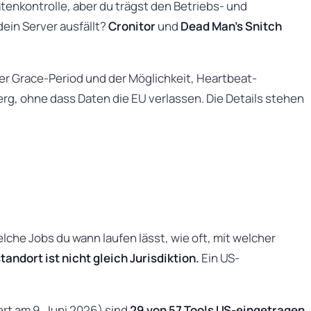
atenkontrolle, aber du trägst den Betriebs- und
ein Server ausfällt?
Cronitor
und
Dead Man’s Snitch
rer Grace-Period und der Möglichkeit, Heartbeat-
rg, ohne dass Daten die EU verlassen. Die Details stehen
elche Jobs du wann laufen lässt, wie oft, mit welcher
tandort ist nicht gleich Jurisdiktion.
Ein US-
ert am 9. Juni 2026) sind
29 von 57 Tools US-eingetragen