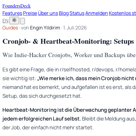
FoundersDeck
Features
Preise
Über uns
Blog
Status
Anmelden
Kostenlos s
EN
Guides
·
von
Engin Yildirim
·
1. Juli 2026
Cronjob- & Heartbeat-Monitoring: Setups 
Wie Indie-Hacker Cronjobs, Worker und Backups über
Es gibt eine Frage, die in r/selfhosted, r/devops, r/hom
sie wichtig ist:
„Wie merke ich, dass mein Cronjob nicht 
niemand hat es bemerkt, und aufgefallen ist es erst, al
Setup, das sich durchgesetzt hat.
Heartbeat-Monitoring ist die Überwachung geplanter Au
jedem erfolgreichen Lauf selbst.
Bleibt die Meldung aus,
der Job, der einfach nicht mehr startet.