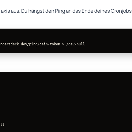
axis aus. Du hängst den Ping an das Ende deines Cronjobs —
undersdeck.dev/ping/dein-token 
>
 /dev/null
ull